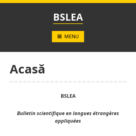
Skip
to
BSLEA
content
MENU
Acasă
BSLEA
Bulletin scientifique
en langues étrangères
appliquées