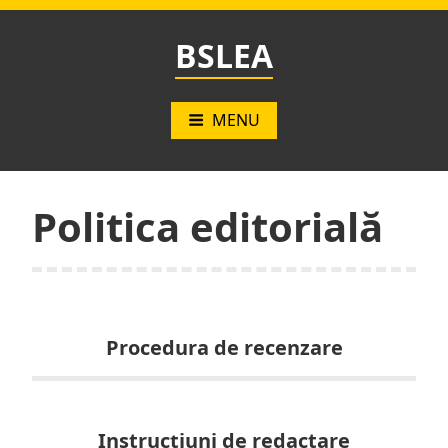
Skip
to
BSLEA
content
MENU
Politica editorială
Procedura de recenzare
Instrucțiuni de redactare